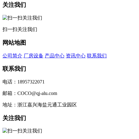
关注我们
扫一扫关注我们
网站地图
公司简介
厂房设备
产品中心
资讯中心
联系我们
联系我们
电话：18957322071
邮箱：COCO@qj-alu.com
地址：浙江嘉兴海盐元通工业园区
关注我们