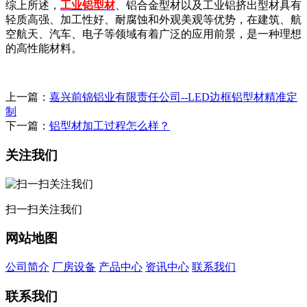
综上所述，
工业铝型材
、铝合金型材以及工业铝挤出型材具有
轻质高强、加工性好、耐腐蚀和外观美观等优势，在建筑、航
空航天、汽车、电子等领域有着广泛的应用前景，是一种理想
的高性能材料。
上一篇：
嘉兴前锦铝业有限责任公司--LED边框铝型材精准定
制
下一篇：
铝型材加工过程怎么样？
关注我们
扫一扫关注我们
网站地图
公司简介
厂房设备
产品中心
资讯中心
联系我们
联系我们