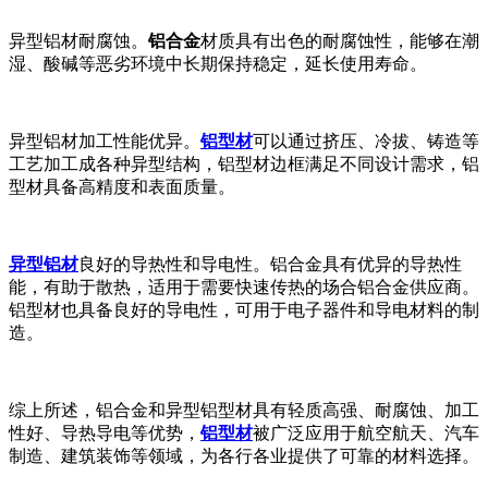
异型铝材耐腐蚀。
铝合金
材质具有出色的耐腐蚀性，能够在潮
湿、酸碱等恶劣环境中长期保持稳定，延长使用寿命。
异型铝材加工性能优异。
铝型材
可以通过挤压、冷拔、铸造等
工艺加工成各种异型结构，铝型材边框满足不同设计需求，铝
型材具备高精度和表面质量。
异型铝材
良好的导热性和导电性。铝合金具有优异的导热性
能，有助于散热，适用于需要快速传热的场合铝合金供应商。
铝型材也具备良好的导电性，可用于电子器件和导电材料的制
造。
综上所述，铝合金和异型铝型材具有轻质高强、耐腐蚀、加工
性好、导热导电等优势，
铝型材
被广泛应用于航空航天、汽车
制造、建筑装饰等领域，为各行各业提供了可靠的材料选择。