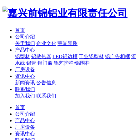
首页
公司介绍
关于我们
企业文化
荣誉资质
产品中心
铝型材
铝散热器
LED铝边框
工业铝型材
铝广告相框
流
水线
铝管
铝门窗
铝艺护栏/铝围栏
厂房设备
资讯中心
新闻资讯
公告信息
联系我们
加入我们
联系我们
首页
公司介绍
产品中心
厂房设备
资讯中心