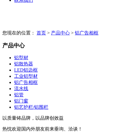
联系我们
您现在的位置：
首页
>
产品中心
>
铝广告相框
产品中心
铝型材
铝散热器
LED铝边框
工业铝型材
铝广告相框
流水线
铝管
铝门窗
铝艺护栏/铝围栏
以质量铸品牌，以品牌创效益
热忱欢迎国内外朋友前来垂询、洽谈！